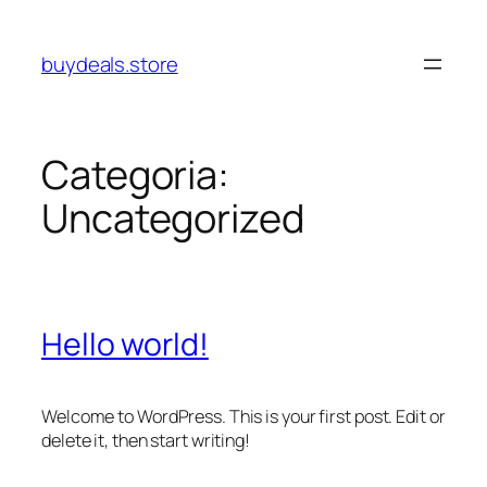
Pular
para
buydeals.store
o
conteúdo
Categoria:
Uncategorized
Hello world!
Welcome to WordPress. This is your first post. Edit or
delete it, then start writing!